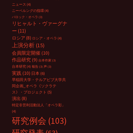
ニュース
(4)
ニーベルングの指環
(4)
バロック・オペラ
(3)
リヒャルト・ヴァーグナ
ー
(11)
ロシア
(8)
ロシア・オペラ
(4)
上演分析
(15)
会員限定開催
(10)
作品研究
(9)
台本作家
(3)
台本研究
(4)
報告
(3)
声
(3)
実践
(10)
日本
(6)
早稲田大学・テルアビブ大学共
同企画_オペラ《ソクラテ
ス》・プロジェクト
(5)
演出
(8)
特定非営利活動法人「オペラ彩」
(4)
研究例会
(103)
研究発表
(63)