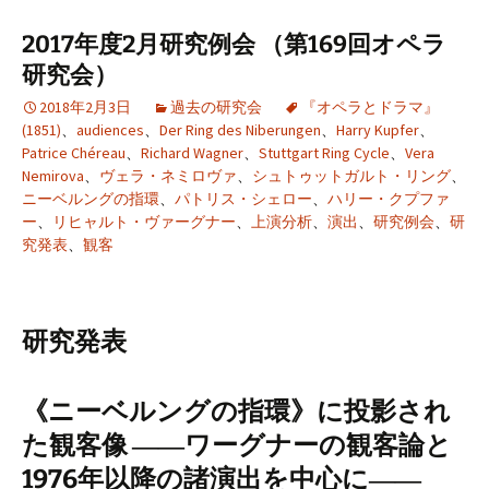
2017年度2月研究例会 （第169回オペラ
研究会）
2018年2月3日
過去の研究会
『オペラとドラマ』
(1851)
、
audiences
、
Der Ring des Niberungen
、
Harry Kupfer
、
Patrice Chéreau
、
Richard Wagner
、
Stuttgart Ring Cycle
、
Vera
Nemirova
、
ヴェラ・ネミロヴァ
、
シュトゥットガルト・リング
、
ニーベルングの指環
、
パトリス・シェロー
、
ハリー・クプファ
ー
、
リヒャルト・ヴァーグナー
、
上演分析
、
演出
、
研究例会
、
研
究発表
、
観客
研究発表
《ニーベルングの指環》に投影され
た観客像 ――ワーグナーの観客論と
1976年以降の諸演出を中心に――