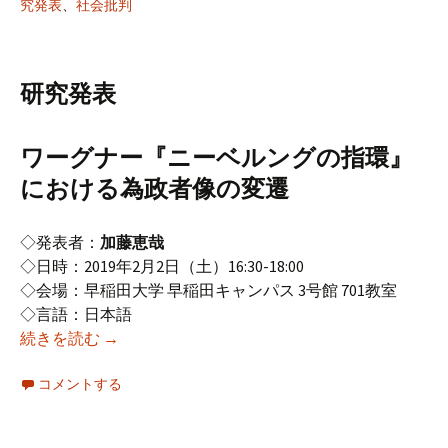
究発表
、
社会批判
研究発表
ワーグナー『ニーベルングの指環』
における為政者像の変遷
◇発表者：
加藤恵哉
◇日時：2019年2月2日（土）16:30-18:00
◇会場：早稲田大学 早稲田キャンパス 3号館 701教室
◇言語：日本語
2018年度2月研究例会（第178回オペラ研究会）
続きを読む
→
コメントする