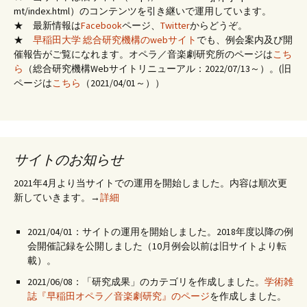
mt/index.html）のコンテンツを引き継いで運用しています。
★ 最新情報は
Facebook
ページ、
Twitter
からどうぞ。
★
早稲田大学 総合研究機構のwebサイト
でも、例会案内及び開
催報告がご覧になれます。オペラ／音楽劇研究所のページは
こち
ら
（総合研究機構Webサイトリニューアル：2022/07/13～）。(旧
ページは
こちら
（2021/04/01～））
サイトのお知らせ
2021年4月より当サイトでの運用を開始しました。内容は順次更
新していきます。→
詳細
2021/04/01：サイトの運用を開始しました。2018年度以降の例
会開催記録を公開しました（10月例会以前は旧サイトより転
載）。
2021/06/08：「研究成果」のカテゴリを作成しました。
学術雑
誌『早稲田オペラ／音楽劇研究』のページ
を作成しました。