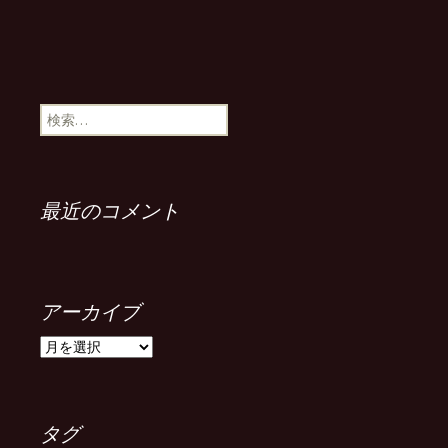
検
索:
最近のコメント
アーカイブ
ア
ー
カ
イ
ブ
タグ