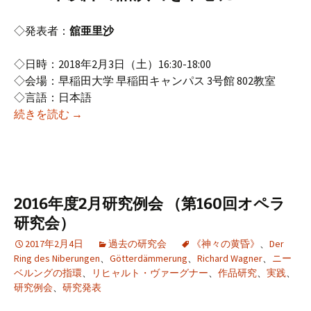
◇発表者：
舘亜里沙
◇日時：2018年2月3日（土）16:30-18:00
◇会場：早稲田大学 早稲田キャンパス 3号館 802教室
◇言語：日本語
2017年度2月研究例会 （第169回オペラ研究会）
続きを読む
→
2016年度2月研究例会 （第160回オペラ
研究会）
2017年2月4日
過去の研究会
《神々の黄昏》
、
Der
Ring des Niberungen
、
Götterdämmerung
、
Richard Wagner
、
ニー
ベルングの指環
、
リヒャルト・ヴァーグナー
、
作品研究
、
実践
、
研究例会
、
研究発表