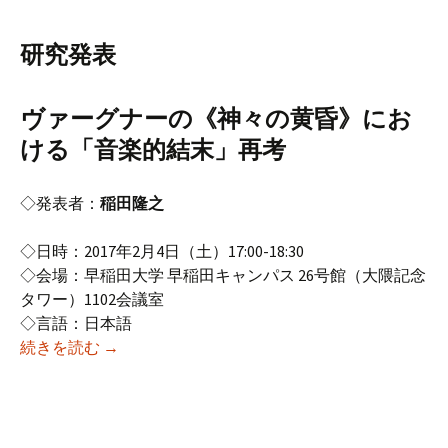
研究発表
ヴァーグナーの《神々の黄昏》にお
ける「音楽的結末」再考
◇発表者：
稲田隆之
◇日時：2017年2月4日（土）17:00-18:30
◇会場：早稲田大学 早稲田キャンパス 26号館（大隈記念
タワー）1102会議室
◇言語：日本語
2016年度2月研究例会 （第160回オペラ研究会）
続きを読む
→