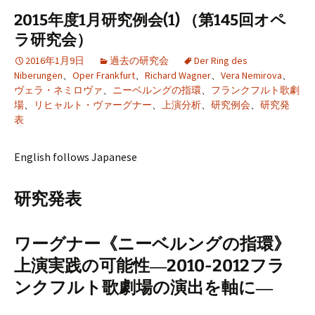
2015年度1月研究例会(1) （第145回オペ
ラ研究会）
2016年1月9日
過去の研究会
Der Ring des
Niberungen
、
Oper Frankfurt
、
Richard Wagner
、
Vera Nemirova
、
ヴェラ・ネミロヴァ
、
ニーベルングの指環
、
フランクフルト歌劇
場
、
リヒャルト・ヴァーグナー
、
上演分析
、
研究例会
、
研究発
表
English follows Japanese
研究発表
ワーグナー《ニーベルングの指環》
上演実践の可能性―2010-2012フラ
ンクフルト歌劇場の演出を軸に―