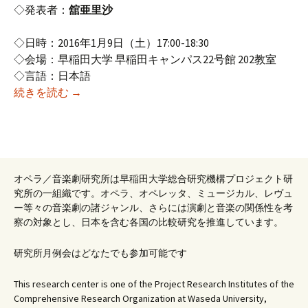
◇発表者：
舘亜里沙
◇日時：2016年1月9日（土）17:00-18:30
◇会場：早稲田大学 早稲田キャンパス22号館 202教室
◇言語：日本語
2015年度1月研究例会(1) （第145回オペラ研究会
続きを読む
→
オペラ／音楽劇研究所は早稲田大学総合研究機構プロジェクト研
究所の一組織です。オペラ、オペレッタ、ミュージカル、レヴュ
ー等々の音楽劇の諸ジャンル、さらには演劇と音楽の関係性を考
察の対象とし、日本を含む各国の比較研究を推進しています。
研究所月例会はどなたでも参加可能です
This research center is one of the Project Research Institutes of the
Comprehensive Research Organization at Waseda University,