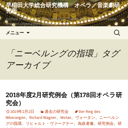
早稲田大学総合研究機構 オペラ／音楽劇研
究所
Institute of Research in Opera and Music Theatre (WIROM), Comprehensive
Research Organization, Waseda University
コ
検
メニュー
ン
索:
テ
ン
「ニーベルングの指環」タグ
ツ
アーカイブ
へ
ス
キ
ッ
プ
2018年度2月研究例会（第178回オペラ研
究会）
2019年2月2日
過去の研究会
Der Ring des
Niberungen
、
Richard Wagner
、
Wotan
、
ヴォータン
、
ニーベルン
グの指環
、
リヒャルト・ヴァーグナー
、
為政者像
、
研究例会
、
研