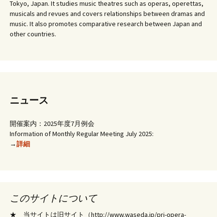
Tokyo, Japan. It studies music theatres such as operas, operettas,
musicals and revues and covers relationships between dramas and
music. It also promotes comparative research between Japan and
other countries.
ニュース
開催案内：2025年度7月例会
Information of Monthly Regular Meeting July 2025:
→
詳細
このサイトについて
★ 当サイトは旧サイト（http://www.waseda.jp/prj-opera-