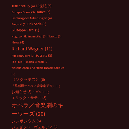
18世紀
(5)
18th century
(4)
Dance
(5)
Baroque Opera
(3)
Der Ring des Niberungen
(4)
Erik Satie
(5)
England
(3)
Giuseppe Verdi
(5)
Hugo von Hofmannsthal
(3)
libretto
(3)
News
(4)
Richard Wagner
(11)
Socrate
(5)
Russian Opera
(3)
The Five (Russian School)
(3)
Waseda Opera and Music Theatre Studies
(3)
《ソクラテス》
(6)
『早稲田オペラ／音楽劇研究』
(3)
お知らせ
(5)
イギリス
(3)
エリック・サティ
(5)
オペラ／音楽劇のキ
ーワーズ
(20)
シンポジウム
(6)
ジュゼッペ・ヴェルディ
(5)