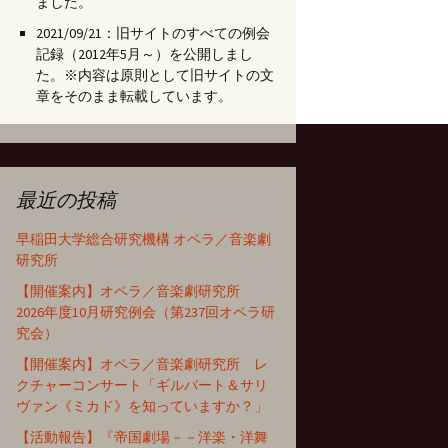
ました。
2021/09/21：旧サイトのすべての例会
記録（2012年5月～）を公開しまし
た。※内容は原則として旧サイトの文
章をそのまま転載しています。
最近の投稿
早稲田大学総合研究機構 オペラ／音楽劇
研究所
【開催案内】オペラ／音楽劇研究所
2026年度10月研究例会（第237回オペラ研
究会）
【開催案内】オペラ／音楽劇研究所 レ
クチャーコンサート「ギルバート＆サリ
ヴァン《ミカド》を知っていますか？」
【活動報告】『帝国劇場－－洋楽・洋舞