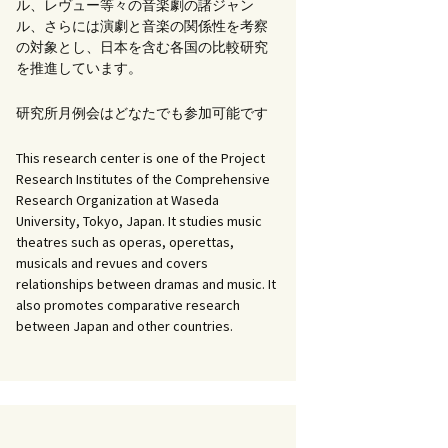
ル、レヴュー等々の音楽劇の諸ジャン
ル、さらには演劇と音楽の関係性を考察
書籍：『オペラ／音楽
の対象とし、日本を含む各国の比較研究
劇研究の最前線』
を推進しています。
イツ語、フランス
イタリア語による
研究所月例会はどなたでも参加可能です
ラ研究文献講読」
This research center is one of the Project
劇の上演状況に関
Research Institutes of the Comprehensive
研究：歌劇場プロ
Research Organization at Waseda
ムのデータベース
University, Tokyo, Japan. It studies music
けて」WG
theatres such as operas, operettas,
musicals and revues and covers
ペラ研究の諸問
G
relationships between dramas and music. It
also promotes comparative research
between Japan and other countries.