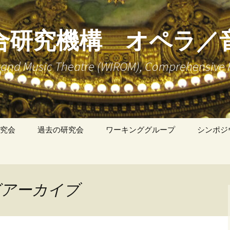
合研究機構 オペラ／
ra and Music Theatre (WIROM), Comprehensive 
究会
過去の研究会
ワーキンググループ
シンポジ
「英語、ドイツ語、フ
ランス語、イタリア語
によるオペラ研究文献
講読」WG
」タグアーカイブ
「バロック・オペラ」
WG
「歌劇の上演状況に関