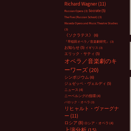
Richard Wagner
(11)
Socrate
(5)
Russian Opera
(3)
The Five (Russian School)
(3)
Waseda Opera and Music Theatre Studies
(3)
《ソクラテス》
(6)
『早稲田オペラ／音楽劇研究』
(3)
お知らせ
(5)
イギリス
(3)
エリック・サティ
(5)
オペラ／音楽劇のキ
ーワーズ
(20)
シンポジウム
(6)
ジュゼッペ・ヴェルディ
(5)
ニュース
(4)
ニーベルングの指環
(4)
バロック・オペラ
(3)
リヒャルト・ヴァーグナ
ー
(11)
ロシア
(8)
ロシア・オペラ
(4)
上演分析
(15)