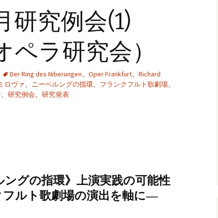
する研究：歌劇場プロ
1月研究例会(1)
グラムのデータベース
化に向けて」WG
回オペラ研究会）
過去のワーキンググル
「ド
ープ
語、
オペ
WG
Der Ring des Niberungen
、
Oper Frankfurt
、
Richard
ミロヴァ
、
ニーベルングの指環
、
フランクフルト歌劇場
、
「歌
析
、
研究例会
、
研究発表
する
グラ
化に向
「オ
題」W
ルングの指環》上演実践の可能性
ランクフルト歌劇場の演出を軸に―