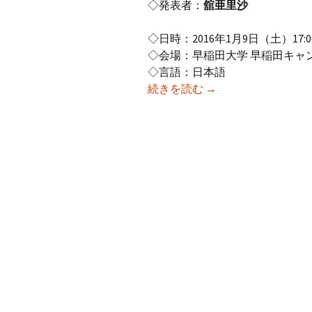
◇発表者：
舘亜里沙
◇日時：2016年1月9日（土）17:00-
◇会場：早稲田大学 早稲田キャンパ
◇言語：日本語
2015年度1月研究例会
続きを読む
→