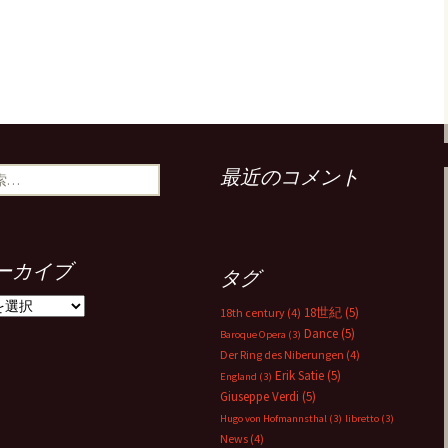
最近のコメント
ーカイブ
タグ
18世紀
(5)
18th century
(4)
Dance
(5)
Baroque Opera
(3)
Der Ring des Niberungen
(4)
Erik Satie
(5)
England
(3)
Giuseppe Verdi
(5)
Hugo von Hofmannsthal
(3)
libretto
(3)
News
(4)