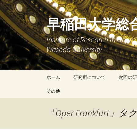
早稲田大学総
Institute of Research in Ope
Waseda University
コ
ホーム
研究所について
次回の研
ン
テ
その他
研究報告
ン
ツ
研究員の活動
オペラ研究会のご案内
「Oper Frankfurt
へ
ス
キ
ッ