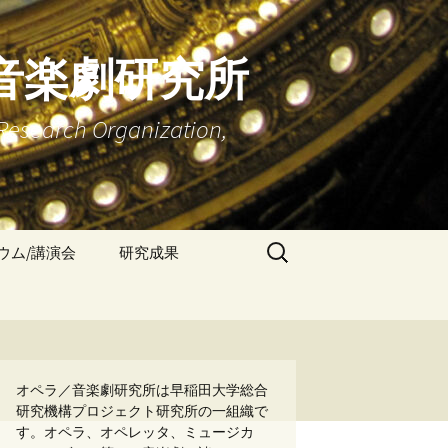
音楽劇研究所
Research Organization,
検
ウム/講演会
研究成果
索:
学術雑誌『早稲田オペ
ラ／音楽劇研究』
書籍：『キーワードで
読む オペラ／音楽劇 研
究ハンドブック』
オペラ／音楽劇研究所は早稲田大学総合
研究機構プロジェクト研究所の一組織で
す。オペラ、オペレッタ、ミュージカ
書籍：『オペラ／音楽
劇研究の現在』