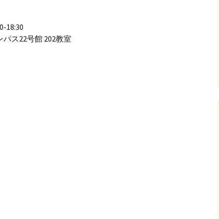
18:30
ス22号館 202教室
(1) （第145回オペラ研究会）