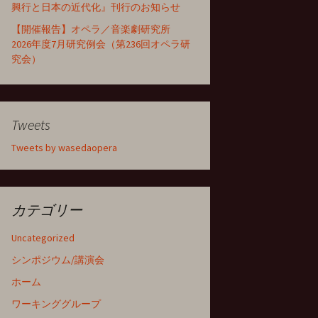
興行と日本の近代化』刊行のお知らせ
【開催報告】オペラ／音楽劇研究所
2026年度7月研究例会（第236回オペラ研
究会）
Tweets
Tweets by wasedaopera
カテゴリー
Uncategorized
シンポジウム/講演会
ホーム
ワーキンググループ