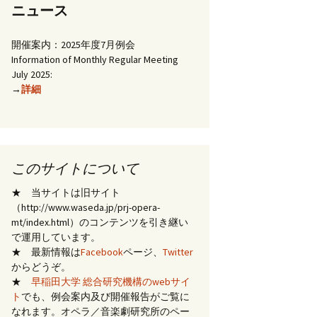
ニュース
開催案内：2025年度7月例会
Information of Monthly Regular Meeting
July 2025:
→
詳細
このサイトについて
★ 当サイトは旧サイト
（http://www.waseda.jp/prj-opera-
mt/index.html）のコンテンツを引き継い
で運用しています。
★ 最新情報は
Facebook
ページ、
Twitter
からどうぞ。
★
早稲田大学 総合研究機構のwebサイ
ト
でも、例会案内及び開催報告がご覧に
なれます。オペラ／音楽劇研究所のペー