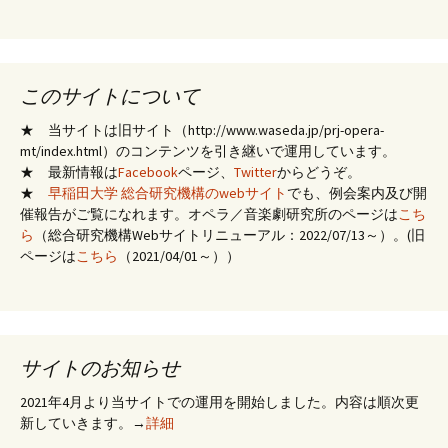
このサイトについて
★ 当サイトは旧サイト（http://www.waseda.jp/prj-opera-
mt/index.html）のコンテンツを引き継いで運用しています。
★ 最新情報は
Facebook
ページ、
Twitter
からどうぞ。
★
早稲田大学 総合研究機構のwebサイト
でも、例会案内及び開
催報告がご覧になれます。オペラ／音楽劇研究所のページは
こち
ら
（総合研究機構Webサイトリニューアル：2022/07/13～）。(旧
ページは
こちら
（2021/04/01～））
サイトのお知らせ
2021年4月より当サイトでの運用を開始しました。内容は順次更
新していきます。→
詳細