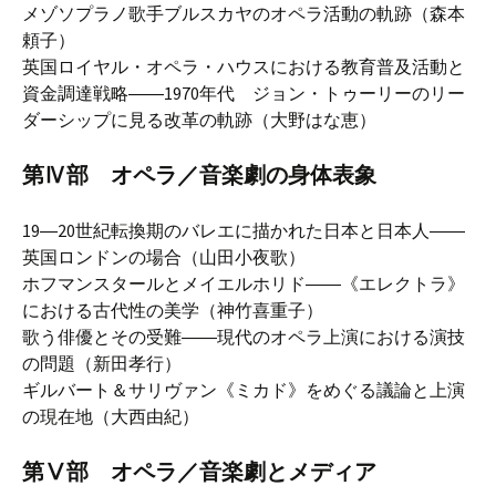
メゾソプラノ歌手ブルスカヤのオペラ活動の軌跡（森本
頼子）
英国ロイヤル・オペラ・ハウスにおける教育普及活動と
資金調達戦略――1970年代 ジョン・トゥーリーのリー
ダーシップに見る改革の軌跡（大野はな恵）
第Ⅳ部 オペラ／音楽劇の身体表象
19―20世紀転換期のバレエに描かれた日本と日本人――
英国ロンドンの場合（山田小夜歌）
ホフマンスタールとメイエルホリド――《エレクトラ》
における古代性の美学（神竹喜重子）
歌う俳優とその受難――現代のオペラ上演における演技
の問題（新田孝行）
ギルバート＆サリヴァン《ミカド》をめぐる議論と上演
の現在地（大西由紀）
第Ⅴ部 オペラ／音楽劇とメディア