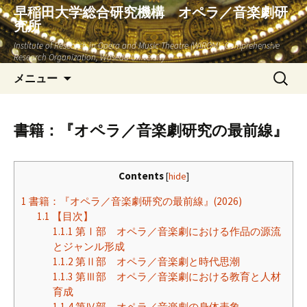
早稲田大学総合研究機構 オペラ／音楽劇研
究所
Institute of Research in Opera and Music Theatre (WIROM), Comprehensive
Research Organization, Waseda University
コ
検
メニュー
ン
索:
テ
ン
書籍：『オペラ／音楽劇研究の最前線』
ツ
へ
ス
Contents
[
hide
]
キ
1
書籍：『オペラ／音楽劇研究の最前線』(2026)
ッ
1.1
【目次】
プ
1.1.1
第Ⅰ部 オペラ／音楽劇における作品の源流
とジャンル形成
1.1.2
第Ⅱ部 オペラ／音楽劇と時代思潮
1.1.3
第Ⅲ部 オペラ／音楽劇における教育と人材
育成
1.1.4
第Ⅳ部 オペラ／音楽劇の身体表象