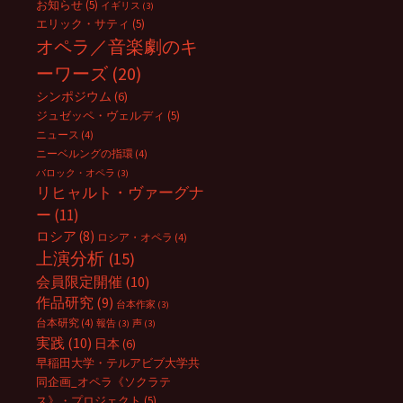
お知らせ
(5)
イギリス
(3)
エリック・サティ
(5)
オペラ／音楽劇のキ
ーワーズ
(20)
シンポジウム
(6)
ジュゼッペ・ヴェルディ
(5)
ニュース
(4)
ニーベルングの指環
(4)
バロック・オペラ
(3)
リヒャルト・ヴァーグナ
ー
(11)
ロシア
(8)
ロシア・オペラ
(4)
上演分析
(15)
会員限定開催
(10)
作品研究
(9)
台本作家
(3)
台本研究
(4)
報告
(3)
声
(3)
実践
(10)
日本
(6)
早稲田大学・テルアビブ大学共
同企画_オペラ《ソクラテ
ス》・プロジェクト
(5)