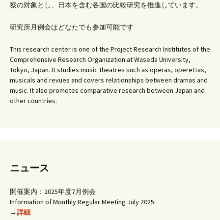
察の対象とし、日本を含む各国の比較研究を推進しています。
研究所月例会はどなたでも参加可能です
This research center is one of the Project Research Institutes of the
Comprehensive Research Organization at Waseda University,
Tokyo, Japan. It studies music theatres such as operas, operettas,
musicals and revues and covers relationships between dramas and
music. It also promotes comparative research between Japan and
other countries.
ニュース
開催案内：2025年度7月例会
Information of Monthly Regular Meeting July 2025:
→
詳細