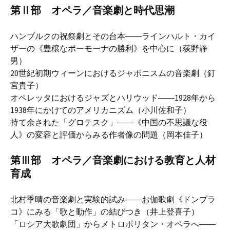
第Ⅱ部 オペラ／音楽劇と時代思潮
ハンブルクの祝祭劇とその台本――ラインハルト・カイ
ザーの《豊穣なポーモーナの勝利》を中心に（荻野静
男）
20世紀初期ウィーンにおけるジャポニスムの音楽劇（釘
宮貴子）
オペレッタにおけるジャズとハリウッド――1928年から
1938年にかけてのアメリカニズム（小川佐和子）
持て余された「グロテスク」――《中国の不思議な役
人》の変容と評価からみる作者像の問題（岡本佳子）
第Ⅲ部 オペラ／音楽劇における教育と人材
育成
北村季晴の音楽劇と実験的試み――お伽歌劇《ドンブラ
コ》にみる「歌と動作」の結びつき（井上登喜子）
「ロシア大歌劇団」からメトロポリタン・オペラへ――