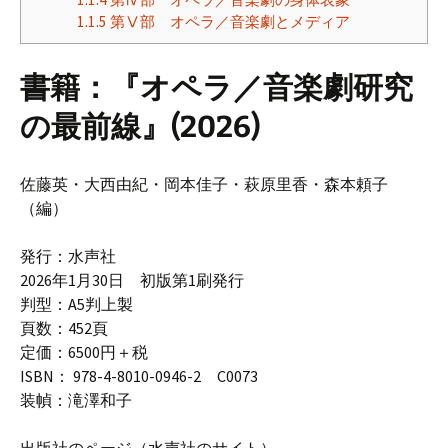
1.1.5
第Ⅴ部 オペラ／音楽劇とメディア
書籍：『
オペラ／音楽劇研究
の最前線
』(2026)
佐藤英・大西由紀・岡本佳子・萩原里香・森本頼子
（編）
発行：水声社
2026年1月30日 初版第1刷発行
判型：A5判上製
頁数：452頁
定価：6500円＋税
ISBN： 978-4-8010-0946-2 C0073
装幀：滝澤和子