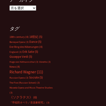
ア
ー
カ
イ
ブ
タグ
18世紀
(5)
18th century
(4)
Dance
(5)
Baroque Opera
(3)
Der Ring des Niberungen
(4)
Erik Satie
(5)
England
(3)
Giuseppe Verdi
(5)
Hugo von Hofmannsthal
(3)
libretto
(3)
News
(4)
Richard Wagner
(11)
Socrate
(5)
Russian Opera
(3)
The Five (Russian School)
(3)
Waseda Opera and Music Theatre Studies
(3)
《ソクラテス》
(6)
『早稲田オペラ／音楽劇研究』
(3)