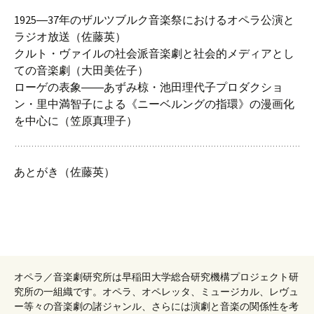
1925―37年のザルツブルク音楽祭におけるオペラ公演と
ラジオ放送（佐藤英）
クルト・ヴァイルの社会派音楽劇と社会的メディアとし
ての音楽劇（大田美佐子）
ローゲの表象――あずみ椋・池田理代子プロダクショ
ン・里中満智子による《ニーベルングの指環》の漫画化
を中心に（笠原真理子）
あとがき（佐藤英）
オペラ／音楽劇研究所は早稲田大学総合研究機構プロジェクト研
究所の一組織です。オペラ、オペレッタ、ミュージカル、レヴュ
ー等々の音楽劇の諸ジャンル、さらには演劇と音楽の関係性を考