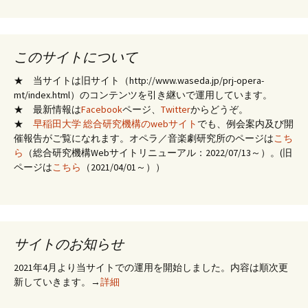
このサイトについて
★ 当サイトは旧サイト（http://www.waseda.jp/prj-opera-
mt/index.html）のコンテンツを引き継いで運用しています。
★ 最新情報は
Facebook
ページ、
Twitter
からどうぞ。
★
早稲田大学 総合研究機構のwebサイト
でも、例会案内及び開
催報告がご覧になれます。オペラ／音楽劇研究所のページは
こち
ら
（総合研究機構Webサイトリニューアル：2022/07/13～）。(旧
ページは
こちら
（2021/04/01～））
サイトのお知らせ
2021年4月より当サイトでの運用を開始しました。内容は順次更
新していきます。→
詳細