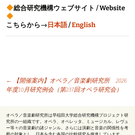
総合研究機構ウェブサイト / Website
こちらから→
日本語
/
English
投
←
【開催案内】オペラ／音楽劇研究所 2026
年度10月研究例会（第237回オペラ研究会）
稿
オペラ／音楽劇研究所は早稲田大学総合研究機構プロジェクト研
ナ
究所の一組織です。オペラ、オペレッタ、ミュージカル、レヴュ
ー等々の音楽劇の諸ジャンル、さらには演劇と音楽の関係性を考
察の対象とし、日本を含む各国の比較研究を推進しています。