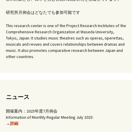
ビ
研究所月例会はどなたでも参加可能です
ゲ
This research center is one of the Project Research Institutes of the
Comprehensive Research Organization at Waseda University,
ー
Tokyo, Japan. It studies music theatres such as operas, operettas,
musicals and revues and covers relationships between dramas and
music. It also promotes comparative research between Japan and
シ
other countries.
ョ
ン
ニュース
開催案内：2025年度7月例会
Information of Monthly Regular Meeting July 2025:
→
詳細