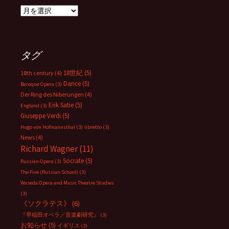
ア
ー
カ
イ
ブ
タグ
18世紀
(5)
18th century
(4)
Dance
(5)
Baroque Opera
(3)
Der Ring des Niberungen
(4)
Erik Satie
(5)
England
(3)
Giuseppe Verdi
(5)
Hugo von Hofmannsthal
(3)
libretto
(3)
News
(4)
Richard Wagner
(11)
Socrate
(5)
Russian Opera
(3)
The Five (Russian School)
(3)
Waseda Opera and Music Theatre Studies
(3)
《ソクラテス》
(6)
『早稲田オペラ／音楽劇研究』
(3)
お知らせ
(5)
イギリス
(3)