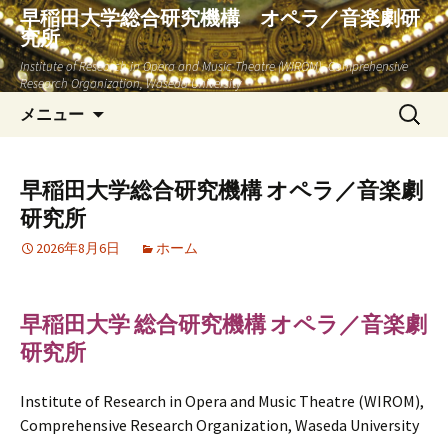
早稲田大学総合研究機構 オペラ／音楽劇研
究所
Institute of Research in Opera and Music Theatre (WIROM), Comprehensive
Research Organization, Waseda University
コ
検
メニュー
ン
索:
テ
ン
早稲田大学総合研究機構 オペラ／音楽劇
ツ
研究所
へ
ス
2026年8月6日
ホーム
キ
ッ
プ
早稲田大学 総合研究機構 オペラ／音楽劇
研究所
Institute of Research in Opera and Music Theatre (WIROM),
Comprehensive Research Organization, Waseda University