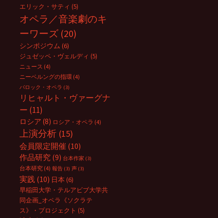
エリック・サティ
(5)
オペラ／音楽劇のキ
ーワーズ
(20)
シンポジウム
(6)
ジュゼッペ・ヴェルディ
(5)
ニュース
(4)
ニーベルングの指環
(4)
バロック・オペラ
(3)
リヒャルト・ヴァーグナ
ー
(11)
ロシア
(8)
ロシア・オペラ
(4)
上演分析
(15)
会員限定開催
(10)
作品研究
(9)
台本作家
(3)
台本研究
(4)
報告
(3)
声
(3)
実践
(10)
日本
(6)
早稲田大学・テルアビブ大学共
同企画_オペラ《ソクラテ
ス》・プロジェクト
(5)