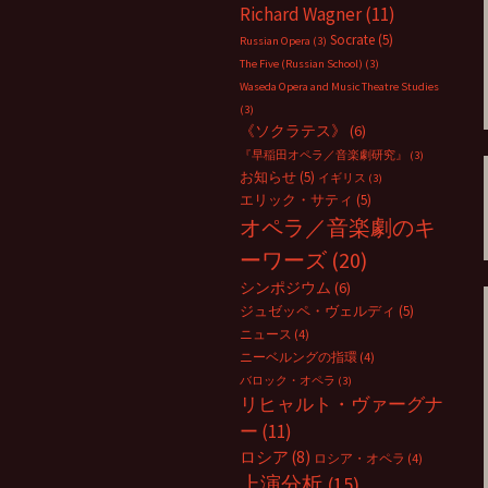
Richard Wagner
(11)
Socrate
(5)
Russian Opera
(3)
The Five (Russian School)
(3)
Waseda Opera and Music Theatre Studies
(3)
《ソクラテス》
(6)
『早稲田オペラ／音楽劇研究』
(3)
お知らせ
(5)
イギリス
(3)
エリック・サティ
(5)
オペラ／音楽劇のキ
ーワーズ
(20)
シンポジウム
(6)
ジュゼッペ・ヴェルディ
(5)
ニュース
(4)
ニーベルングの指環
(4)
バロック・オペラ
(3)
リヒャルト・ヴァーグナ
ー
(11)
ロシア
(8)
ロシア・オペラ
(4)
上演分析
(15)