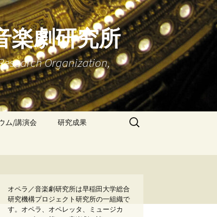
音楽劇研究所
Research Organization,
検
ウム/講演会
研究成果
索:
学術雑誌『早稲田オペ
ラ／音楽劇研究』
書籍：『キーワードで
読む オペラ／音楽劇 研
究ハンドブック』
オペラ／音楽劇研究所は早稲田大学総合
研究機構プロジェクト研究所の一組織で
す。オペラ、オペレッタ、ミュージカ
書籍：『オペラ／音楽
劇研究の現在』