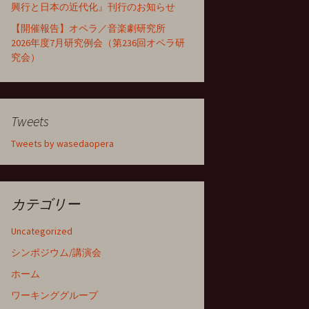
興行と日本の近代化』刊行のお知らせ
【開催報告】オペラ／音楽劇研究所
2026年度7月研究例会（第236回オペラ研
究会）
Tweets
Tweets by wasedaopera
カテゴリー
Uncategorized
シンポジウム/講演会
ホーム
ワーキンググループ