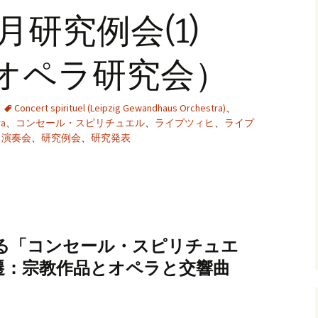
する研究：歌劇場プロ
6月研究例会(1)
グラムのデータベース
化に向けて」WG
回オペラ研究会）
過去のワーキンググル
「ド
ープ
語、
オペ
WG
Concert spirituel (Leipzig Gewandhaus Orchestra)
、
ra
、
コンセール・スピリチュエル
、
ライプツィヒ
、
ライプ
「歌
、
演奏会
、
研究例会
、
研究発表
する
グラ
化に向
「オ
題」W
る「コンセール・スピリチュエ
遷：宗教作品とオペラと交響曲