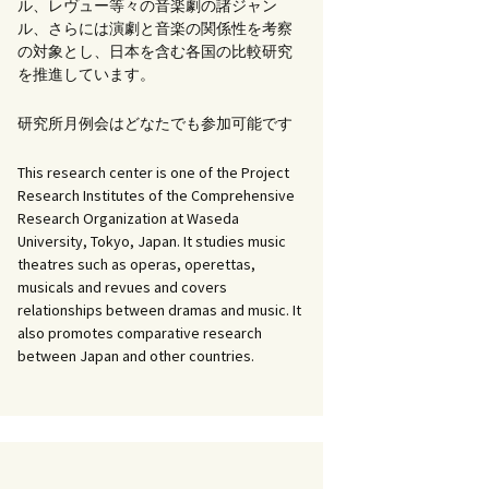
ル、レヴュー等々の音楽劇の諸ジャン
ル、さらには演劇と音楽の関係性を考察
書籍：『オペラ／音楽
の対象とし、日本を含む各国の比較研究
劇研究の最前線』
を推進しています。
イツ語、フランス
イタリア語による
研究所月例会はどなたでも参加可能です
ラ研究文献講読」
This research center is one of the Project
劇の上演状況に関
Research Institutes of the Comprehensive
研究：歌劇場プロ
Research Organization at Waseda
ムのデータベース
University, Tokyo, Japan. It studies music
けて」WG
theatres such as operas, operettas,
musicals and revues and covers
ペラ研究の諸問
G
relationships between dramas and music. It
also promotes comparative research
between Japan and other countries.