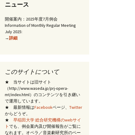
ニュース
開催案内：2025年度7月例会
Information of Monthly Regular Meeting
July 2025:
→
詳細
このサイトについて
★ 当サイトは旧サイト
（http://www.waseda.jp/prj-opera-
mt/index.html）のコンテンツを引き継い
で運用しています。
★ 最新情報は
Facebook
ページ、
Twitter
からどうぞ。
★
早稲田大学 総合研究機構のwebサイ
ト
でも、例会案内及び開催報告がご覧に
なれます。オペラ／音楽劇研究所のペー