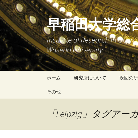
早稲田大学総
Institute of Research in Ope
Waseda University
コ
ホーム
研究所について
次回の研
ン
テ
その他
研究報告
ン
ツ
研究員の活動
オペラ研究会のご案内
「Leipzig」タグアー
へ
ス
キ
ッ