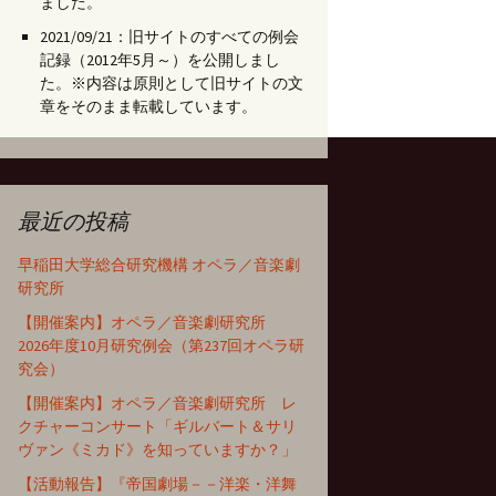
ました。
2021/09/21：旧サイトのすべての例会
記録（2012年5月～）を公開しまし
た。※内容は原則として旧サイトの文
章をそのまま転載しています。
最近の投稿
早稲田大学総合研究機構 オペラ／音楽劇
研究所
【開催案内】オペラ／音楽劇研究所
2026年度10月研究例会（第237回オペラ研
究会）
【開催案内】オペラ／音楽劇研究所 レ
クチャーコンサート「ギルバート＆サリ
ヴァン《ミカド》を知っていますか？」
【活動報告】『帝国劇場－－洋楽・洋舞