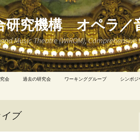
合研究機構 オペラ／
ra and Music Theatre (WIROM), Comprehensive 
究会
過去の研究会
ワーキンググループ
シンポジ
「英語、ドイツ語、フ
ランス語、イタリア語
によるオペラ研究文献
講読」WG
カイブ
「バロック・オペラ」
WG
「歌劇の上演状況に関