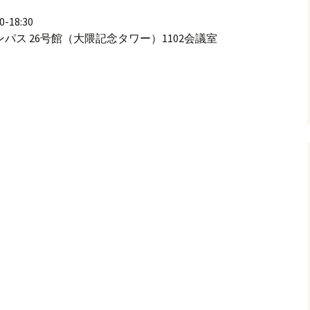
18:30
パス 26号館（大隈記念タワー）1102会議室
(1) （第149回オペラ研究会）