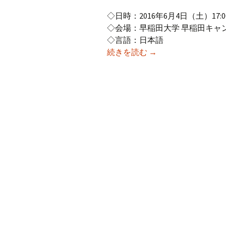
◇日時：2016年6月4日（土）17:00-
◇会場：早稲田大学 早稲田キャン
◇言語：日本語
2016年度6月研究例会
続きを読む
→