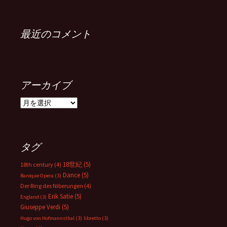
最近のコメント
アーカイブ
ア
ー
カ
イ
ブ
タグ
18世紀
(5)
18th century
(4)
Dance
(5)
Baroque Opera
(3)
Der Ring des Niberungen
(4)
Erik Satie
(5)
England
(3)
Giuseppe Verdi
(5)
Hugo von Hofmannsthal
(3)
libretto
(3)