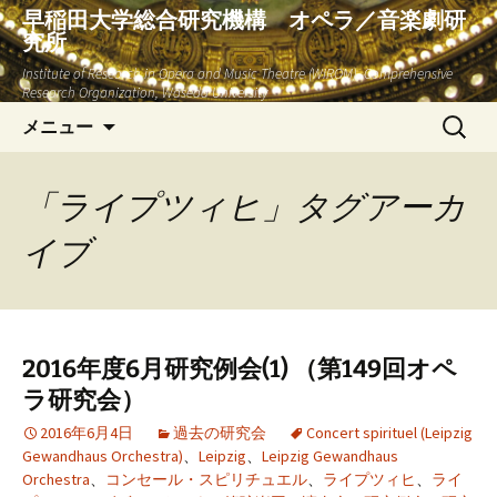
早稲田大学総合研究機構 オペラ／音楽劇研
究所
Institute of Research in Opera and Music Theatre (WIROM), Comprehensive
Research Organization, Waseda University
コ
検
メニュー
ン
索:
テ
ン
「ライプツィヒ」タグアーカ
ツ
イブ
へ
ス
キ
ッ
プ
2016年度6月研究例会(1) （第149回オペ
ラ研究会）
2016年6月4日
過去の研究会
Concert spirituel (Leipzig
Gewandhaus Orchestra)
、
Leipzig
、
Leipzig Gewandhaus
Orchestra
、
コンセール・スピリチュエル
、
ライプツィヒ
、
ライ