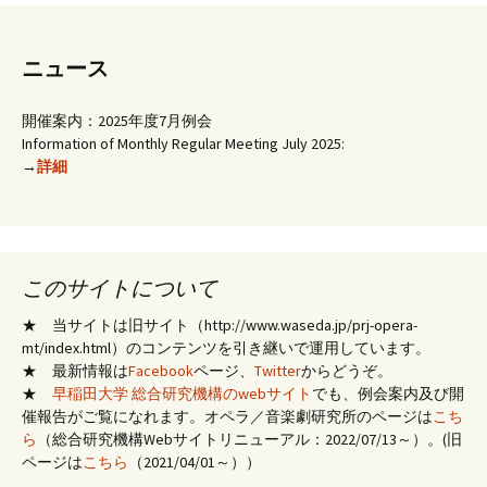
ニュース
開催案内：2025年度7月例会
Information of Monthly Regular Meeting July 2025:
→
詳細
このサイトについて
★ 当サイトは旧サイト（http://www.waseda.jp/prj-opera-
mt/index.html）のコンテンツを引き継いで運用しています。
★ 最新情報は
Facebook
ページ、
Twitter
からどうぞ。
★
早稲田大学 総合研究機構のwebサイト
でも、例会案内及び開
催報告がご覧になれます。オペラ／音楽劇研究所のページは
こち
ら
（総合研究機構Webサイトリニューアル：2022/07/13～）。(旧
ページは
こちら
（2021/04/01～））