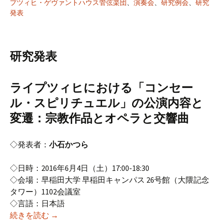
プツィヒ・ゲヴァントハウス管弦楽団
、
演奏会
、
研究例会
、
研究
発表
研究発表
ライプツィヒにおける「コンセー
ル・スピリチュエル」の公演内容と
変遷：宗教作品とオペラと交響曲
◇発表者：
小石かつら
◇日時：2016年6月4日（土）17:00-18:30
◇会場：早稲田大学 早稲田キャンパス 26号館（大隈記念
タワー）1102会議室
◇言語：日本語
2016年度6月研究例会(1) （第149回オペラ研究会
続きを読む
→