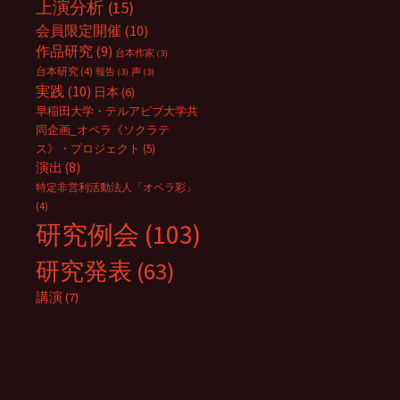
上演分析
(15)
会員限定開催
(10)
作品研究
(9)
台本作家
(3)
台本研究
(4)
報告
(3)
声
(3)
実践
(10)
日本
(6)
早稲田大学・テルアビブ大学共
同企画_オペラ《ソクラテ
ス》・プロジェクト
(5)
演出
(8)
特定非営利活動法人「オペラ彩」
(4)
研究例会
(103)
研究発表
(63)
講演
(7)