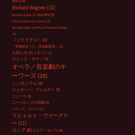
News
(4)
Richard Wagner
(11)
Socrate
(5)
Russian Opera
(3)
The Five (Russian School)
(3)
Waseda Opera and Music Theatre Studies
(3)
《ソクラテス》
(6)
『早稲田オペラ／音楽劇研究』
(3)
お知らせ
(5)
イギリス
(3)
エリック・サティ
(5)
オペラ／音楽劇のキ
ーワーズ
(20)
シンポジウム
(6)
ジュゼッペ・ヴェルディ
(5)
ニュース
(4)
ニーベルングの指環
(4)
バロック・オペラ
(3)
リヒャルト・ヴァーグナ
ー
(11)
ロシア
(8)
ロシア・オペラ
(4)