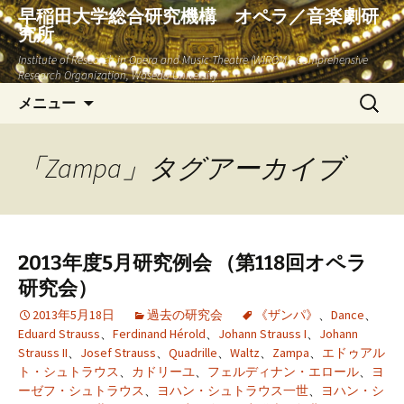
早稲田大学総合研究機構 オペラ／音楽劇研
究所
Institute of Research in Opera and Music Theatre (WIROM), Comprehensive
Research Organization, Waseda University
コ
検
メニュー
ン
索:
テ
ン
「Zampa」タグアーカイブ
ツ
へ
ス
キ
2013年度5月研究例会 （第118回オペラ
ッ
研究会）
プ
2013年5月18日
過去の研究会
《ザンパ》
、
Dance
、
Eduard Strauss
、
Ferdinand Hérold
、
Johann Strauss I
、
Johann
Strauss II
、
Josef Strauss
、
Quadrille
、
Waltz
、
Zampa
、
エドゥアル
ト・シュトラウス
、
カドリーユ
、
フェルディナン・エロール
、
ヨ
ーゼフ・シュトラウス
、
ヨハン・シュトラウス一世
、
ヨハン・シ