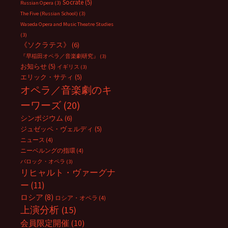
Socrate
(5)
Russian Opera
(3)
The Five (Russian School)
(3)
Waseda Opera and Music Theatre Studies
(3)
《ソクラテス》
(6)
『早稲田オペラ／音楽劇研究』
(3)
お知らせ
(5)
イギリス
(3)
エリック・サティ
(5)
オペラ／音楽劇のキ
ーワーズ
(20)
シンポジウム
(6)
ジュゼッペ・ヴェルディ
(5)
ニュース
(4)
ニーベルングの指環
(4)
バロック・オペラ
(3)
リヒャルト・ヴァーグナ
ー
(11)
ロシア
(8)
ロシア・オペラ
(4)
上演分析
(15)
会員限定開催
(10)