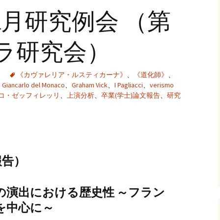
する研究：歌劇場プロ
11月研究例会 （第
グラムのデータベース
化に向けて」WG
ペラ研究会）
過去のワーキンググル
「ド
ープ
語、
オペ
WG
《カヴァレリア・ルスティカーナ》
、
《道化師》
、
、
Giancarlo del Monaco
、
Graham Vick
、
I Pagliacci
、
verismo
「歌
コ・ゼッフィレッリ
、
上演分析
、
卒業(学士)論文報告
、
研究
する
グラ
化に向
「オ
題」W
報告）
の演出における歴史性 ～フラン
を中心に～