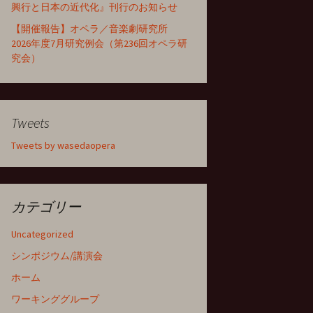
興行と日本の近代化』刊行のお知らせ
【開催報告】オペラ／音楽劇研究所
2026年度7月研究例会（第236回オペラ研
究会）
Tweets
Tweets by wasedaopera
カテゴリー
Uncategorized
シンポジウム/講演会
ホーム
ワーキンググループ