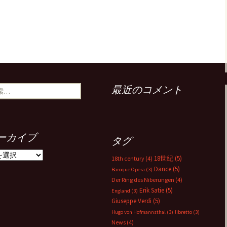
最近のコメント
ーカイブ
タグ
18世紀
(5)
18th century
(4)
Dance
(5)
Baroque Opera
(3)
Der Ring des Niberungen
(4)
Erik Satie
(5)
England
(3)
Giuseppe Verdi
(5)
Hugo von Hofmannsthal
(3)
libretto
(3)
News
(4)