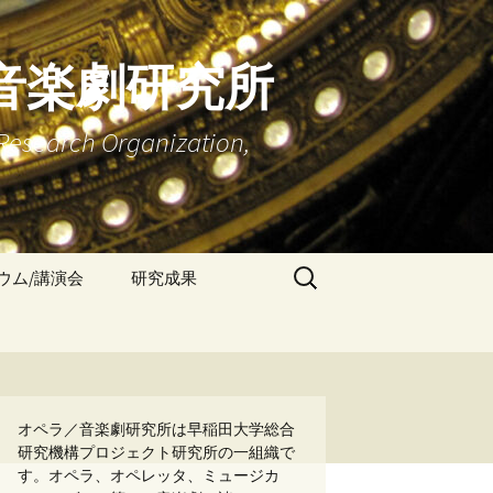
音楽劇研究所
Research Organization,
検
ウム/講演会
研究成果
索:
学術雑誌『早稲田オペ
ラ／音楽劇研究』
書籍：『キーワードで
読む オペラ／音楽劇 研
究ハンドブック』
オペラ／音楽劇研究所は早稲田大学総合
研究機構プロジェクト研究所の一組織で
す。オペラ、オペレッタ、ミュージカ
書籍：『オペラ／音楽
劇研究の現在』