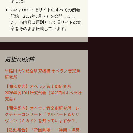
ました。
2021/09/21：旧サイトのすべての例会
記録（2012年5月～）を公開しまし
た。※内容は原則として旧サイトの文
章をそのまま転載しています。
最近の投稿
早稲田大学総合研究機構 オペラ／音楽劇
研究所
【開催案内】オペラ／音楽劇研究所
2026年度10月研究例会（第237回オペラ研
究会）
【開催案内】オペラ／音楽劇研究所 レ
クチャーコンサート「ギルバート＆サリ
ヴァン《ミカド》を知っていますか？」
【活動報告】『帝国劇場－－洋楽・洋舞