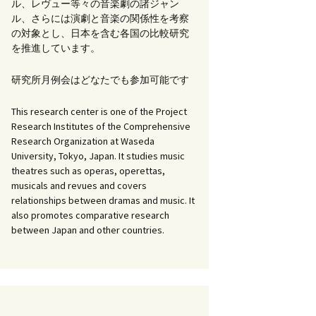
ル、レヴュー等々の音楽劇の諸ジャン
ル、さらには演劇と音楽の関係性を考察
書籍：『オペラ／音楽
の対象とし、日本を含む各国の比較研究
劇研究の最前線』
を推進しています。
イツ語、フランス
イタリア語による
研究所月例会はどなたでも参加可能です
ラ研究文献講読」
This research center is one of the Project
劇の上演状況に関
Research Institutes of the Comprehensive
研究：歌劇場プロ
Research Organization at Waseda
ムのデータベース
University, Tokyo, Japan. It studies music
けて」WG
theatres such as operas, operettas,
musicals and revues and covers
ペラ研究の諸問
G
relationships between dramas and music. It
also promotes comparative research
between Japan and other countries.