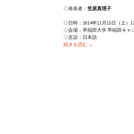
◇発表者：
笠原真理子
◇日時：2014年11月15日（土）17:2
◇会場：早稲田大学 早稲田キャン
◇言語：日本語
2014年度11月研究
続きを読む
→