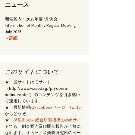
ニュース
開催案内：2025年度7月例会
Information of Monthly Regular Meeting
July 2025:
→
詳細
このサイトについて
★ 当サイトは旧サイト
（http://www.waseda.jp/prj-opera-
mt/index.html）のコンテンツを引き継い
で運用しています。
★ 最新情報は
Facebook
ページ、
Twitter
からどうぞ。
★
早稲田大学 総合研究機構のwebサイ
ト
でも、例会案内及び開催報告がご覧に
なれます。オペラ／音楽劇研究所のペー