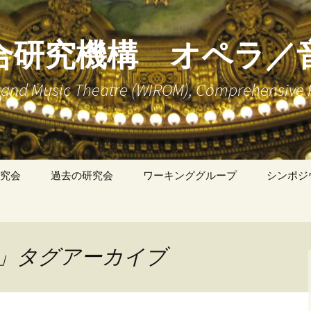
合研究機構 オペラ／
ra and Music Theatre (WIROM), Comprehensive 
究会
過去の研究会
ワーキンググループ
シンポジ
「英語、ドイツ語、フ
ランス語、イタリア語
によるオペラ研究文献
講読」WG
onaco」タグアーカイブ
「バロック・オペラ」
WG
「歌劇の上演状況に関