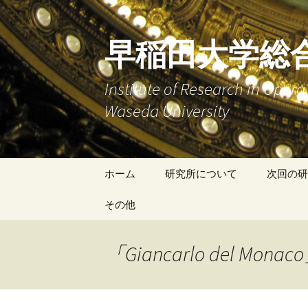
早稲田大学総
Institute of Research in Ope
Waseda University
コ
ホーム
研究所について
次回の研
ン
テ
その他
研究報告
ン
ツ
研究員の活動
オペラ研究会のご案内
「Giancarlo del M
へ
ス
キ
ッ