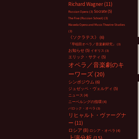
Richard Wagner
(11)
Socrate
(5)
Russian Opera
(3)
The Five (Russian School)
(3)
Waseda Opera and Music Theatre Studies
(3)
《ソクラテス》
(6)
『早稲田オペラ／音楽劇研究』
(3)
お知らせ
(5)
イギリス
(3)
エリック・サティ
(5)
オペラ／音楽劇のキ
ーワーズ
(20)
シンポジウム
(6)
ジュゼッペ・ヴェルディ
(5)
ニュース
(4)
ニーベルングの指環
(4)
バロック・オペラ
(3)
リヒャルト・ヴァーグナ
ー
(11)
ロシア
(8)
ロシア・オペラ
(4)
上演分析
(15)