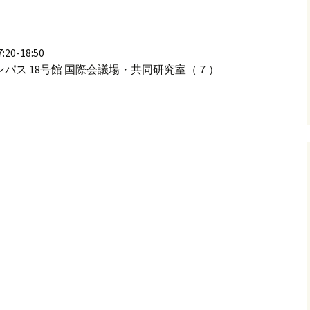
0-18:50
パス 18号館 国際会議場・共同研究室（７）
例会 （第134回オペラ研究会）