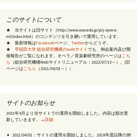
このサイトについて
★ 当サイトは旧サイト（http://www.waseda.jp/prj-opera-
mt/index.html）のコンテンツを引き継いで運用しています。
★ 最新情報は
Facebook
ページ、
Twitter
からどうぞ。
★
早稲田大学 総合研究機構のwebサイト
でも、例会案内及び開
催報告がご覧になれます。オペラ／音楽劇研究所のページは
こち
ら
（総合研究機構Webサイトリニューアル：2022/07/13～）。(旧
ページは
こちら
（2021/04/01～））
サイトのお知らせ
2021年4月より当サイトでの運用を開始しました。内容は順次更
新していきます。→
詳細
2021/04/01：サイトの運用を開始しました。2018年度以降の例