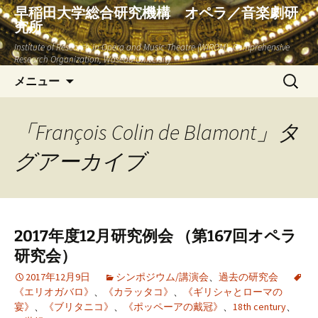
早稲田大学総合研究機構 オペラ／音楽劇研
究所
Institute of Research in Opera and Music Theatre (WIROM), Comprehensive
Research Organization, Waseda University
コ
検
メニュー
ン
索:
テ
ン
「François Colin de Blamont」タ
ツ
グアーカイブ
へ
ス
キ
ッ
プ
2017年度12月研究例会 （第167回オペラ
研究会）
2017年12月9日
シンポジウム/講演会
、
過去の研究会
《エリオガバロ》
、
《カラッタコ》
、
《ギリシャとローマの
宴》
、
《ブリタニコ》
、
《ポッペーアの戴冠》
、
18th century
、