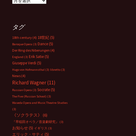
ア
ー
カ
イ
ブ
タグ
18世紀
(5)
18th century
(4)
Dance
(5)
Baroque Opera
(3)
Der Ring des Niberungen
(4)
Erik Satie
(5)
England
(3)
Giuseppe Verdi
(5)
Hugo von Hofmannsthal
(3)
libretto
(3)
News
(4)
Richard Wagner
(11)
Socrate
(5)
Russian Opera
(3)
The Five (Russian School)
(3)
Waseda Opera and Music Theatre Studies
(3)
《ソクラテス》
(6)
『早稲田オペラ／音楽劇研究』
(3)
お知らせ
(5)
イギリス
(3)
エリック・サティ
(5)