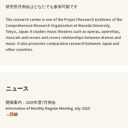
研究所月例会はどなたでも参加可能です
This research center is one of the Project Research Institutes of the
Comprehensive Research Organization at Waseda University,
Tokyo, Japan. It studies music theatres such as operas, operettas,
musicals and revues and covers relationships between dramas and
music. It also promotes comparative research between Japan and
other countries.
ニュース
開催案内：2025年度7月例会
Information of Monthly Regular Meeting July 2025:
→
詳細