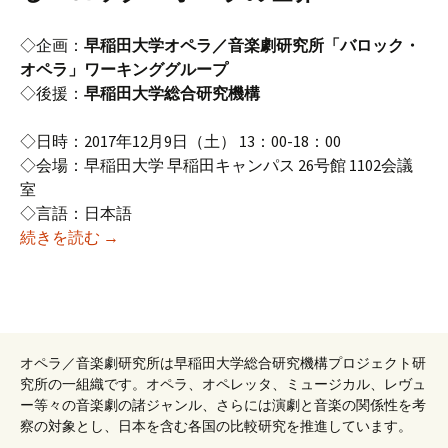
◇企画：
早稲田大学オペラ／音楽劇研究所「バロック・
オペラ」ワーキンググループ
◇後援：
早稲田大学総合研究機構
◇日時：2017年12月9日（土） 13：00-18：00
◇会場：早稲田大学 早稲田キャンパス 26号館 1102会議
室
◇言語：日本語
2017年度12月研究例会 （第167回オペラ研究会
続きを読む
→
オペラ／音楽劇研究所は早稲田大学総合研究機構プロジェクト研
究所の一組織です。オペラ、オペレッタ、ミュージカル、レヴュ
ー等々の音楽劇の諸ジャンル、さらには演劇と音楽の関係性を考
察の対象とし、日本を含む各国の比較研究を推進しています。