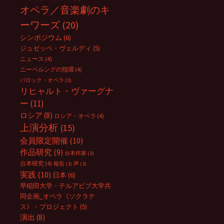
オペラ／音楽劇のキ
ーワーズ
(20)
シンポジウム
(6)
ジュゼッペ・ヴェルディ
(5)
ニュース
(4)
ニーベルングの指環
(4)
バロック・オペラ
(3)
リヒャルト・ヴァーグナ
ー
(11)
ロシア
(8)
ロシア・オペラ
(4)
上演分析
(15)
会員限定開催
(10)
作品研究
(9)
台本作家
(3)
台本研究
(4)
報告
(3)
声
(3)
実践
(10)
日本
(6)
早稲田大学・テルアビブ大学共
同企画_オペラ《ソクラテ
ス》・プロジェクト
(5)
演出
(8)