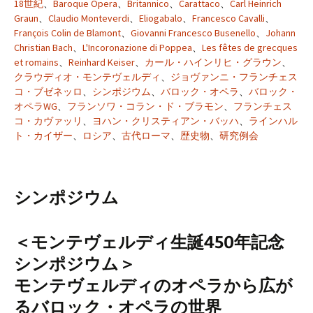
18世紀
、
Baroque Opera
、
Britannico
、
Carattaco
、
Carl Heinrich
Graun
、
Claudio Monteverdi
、
Eliogabalo
、
Francesco Cavalli
、
François Colin de Blamont
、
Giovanni Francesco Busenello
、
Johann
Christian Bach
、
L'Incoronazione di Poppea
、
Les fêtes de grecques
et romains
、
Reinhard Keiser
、
カール・ハインリヒ・グラウン
、
クラウディオ・モンテヴェルディ
、
ジョヴァンニ・フランチェス
コ・ブゼネッロ
、
シンポジウム
、
バロック・オペラ
、
バロック・
オペラWG
、
フランソワ・コラン・ド・ブラモン
、
フランチェス
コ・カヴァッリ
、
ヨハン・クリスティアン・バッハ
、
ラインハル
ト・カイザー
、
ロシア
、
古代ローマ
、
歴史物
、
研究例会
シンポジウム
＜モンテヴェルディ生誕450年記念
シンポジウム＞
モンテヴェルディのオペラから広が
るバロック・オペラの世界