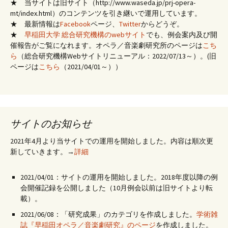
★ 当サイトは旧サイト（http://www.waseda.jp/prj-opera-
mt/index.html）のコンテンツを引き継いで運用しています。
★ 最新情報は
Facebook
ページ、
Twitter
からどうぞ。
★
早稲田大学 総合研究機構のwebサイト
でも、例会案内及び開
催報告がご覧になれます。オペラ／音楽劇研究所のページは
こち
ら
（総合研究機構Webサイトリニューアル：2022/07/13～）。(旧
ページは
こちら
（2021/04/01～））
サイトのお知らせ
2021年4月より当サイトでの運用を開始しました。内容は順次更
新していきます。→
詳細
2021/04/01：サイトの運用を開始しました。2018年度以降の例
会開催記録を公開しました（10月例会以前は旧サイトより転
載）。
2021/06/08：「研究成果」のカテゴリを作成しました。
学術雑
誌『早稲田オペラ／音楽劇研究』のページ
を作成しました。