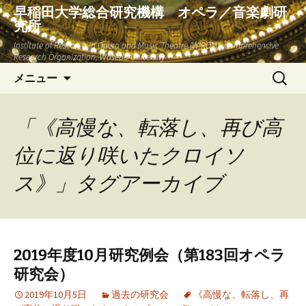
早稲田大学総合研究機構 オペラ／音楽劇研
究所
Institute of Research in Opera and Music Theatre (WIROM), Comprehensive
Research Organization, Waseda University
コ
検
メニュー
ン
索:
テ
ン
「《高慢な、転落し、再び高
ツ
位に返り咲いたクロイソ
へ
ス
ス》」タグアーカイブ
キ
ッ
プ
2019年度10月研究例会（第183回オペラ
研究会）
2019年10月5日
過去の研究会
《高慢な、転落し、再