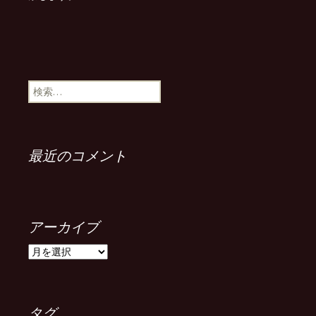
検
索:
最近のコメント
アーカイブ
ア
ー
カ
イ
ブ
タグ