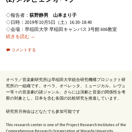
◇報告者：
荻野静男
山本まり子
◇日時：2019年10月5日（土）16:30-18:40
◇会場：早稲田大学 早稲田キャンパス 3号館 606教室
2019年度10月研究例会（第183回オペラ研究会）
続きを読む
→
コメントする
オペラ／音楽劇研究所は早稲田大学総合研究機構プロジェクト研
究所の一組織です。オペラ、オペレッタ、ミュージカル、レヴュ
ー等々の音楽劇の諸ジャンル、さらには演劇と音楽の関係性を考
察の対象とし、日本を含む各国の比較研究を推進しています。
研究所月例会はどなたでも参加可能です
This research center is one of the Project Research Institutes of the
Comprehensive Research Organization at Waseda University,