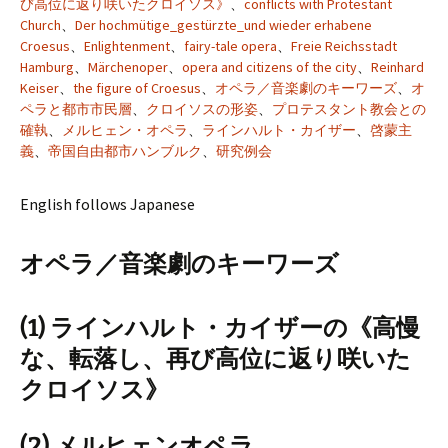
び高位に返り咲いたクロイソス》
、
conflicts with Protestant
Church
、
Der hochmütige_gestürzte_und wieder erhabene
Croesus
、
Enlightenment
、
fairy-tale opera
、
Freie Reichsstadt
Hamburg
、
Märchenoper
、
opera and citizens of the city
、
Reinhard
Keiser
、
the figure of Croesus
、
オペラ／音楽劇のキーワーズ
、
オ
ペラと都市市民層
、
クロイソスの形姿
、
プロテスタント教会との
確執
、
メルヒェン・オペラ
、
ラインハルト・カイザー
、
啓蒙主
義
、
帝国自由都市ハンブルク
、
研究例会
English follows Japanese
オペラ／音楽劇のキーワーズ
(1) ラインハルト・カイザーの《高慢
な、転落し、再び高位に返り咲いた
クロイソス》
(2) メルヒェンオペラ