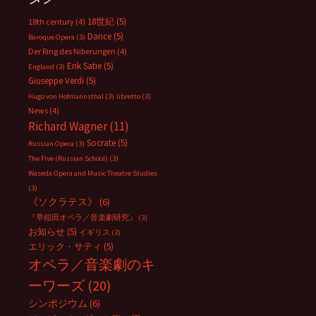
18世紀
(5)
18th century
(4)
Dance
(5)
Baroque Opera
(3)
Der Ring des Niberungen
(4)
Erik Satie
(5)
England
(3)
Giuseppe Verdi
(5)
Hugo von Hofmannsthal
(3)
libretto
(3)
News
(4)
Richard Wagner
(11)
Socrate
(5)
Russian Opera
(3)
The Five (Russian School)
(3)
Waseda Opera and Music Theatre Studies
(3)
《ソクラテス》
(6)
『早稲田オペラ／音楽劇研究』
(3)
お知らせ
(5)
イギリス
(3)
エリック・サティ
(5)
オペラ／音楽劇のキ
ーワーズ
(20)
シンポジウム
(6)