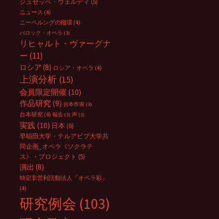
ジュゼッペ・ヴェルディ
(5)
ニュース
(4)
ニーベルングの指環
(4)
バロック・オペラ
(3)
リヒャルト・ヴァーグナ
ー
(11)
ロシア
(8)
ロシア・オペラ
(4)
上演分析
(15)
会員限定開催
(10)
作品研究
(9)
台本作家
(3)
台本研究
(4)
報告
(3)
声
(3)
実践
(10)
日本
(6)
早稲田大学・テルアビブ大学共
同企画_オペラ《ソクラテ
ス》・プロジェクト
(5)
演出
(8)
特定非営利活動法人「オペラ彩」
(4)
研究例会
(103)