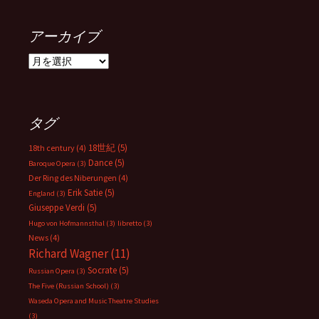
アーカイブ
ア
ー
カ
イ
ブ
タグ
18世紀
(5)
18th century
(4)
Dance
(5)
Baroque Opera
(3)
Der Ring des Niberungen
(4)
Erik Satie
(5)
England
(3)
Giuseppe Verdi
(5)
Hugo von Hofmannsthal
(3)
libretto
(3)
News
(4)
Richard Wagner
(11)
Socrate
(5)
Russian Opera
(3)
The Five (Russian School)
(3)
Waseda Opera and Music Theatre Studies
(3)