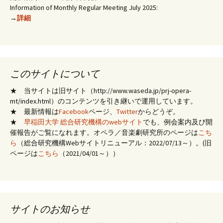
Information of Monthly Regular Meeting July 2025:
→
詳細
このサイトについて
★ 当サイトは旧サイト（http://www.waseda.jp/prj-opera-
mt/index.html）のコンテンツを引き継いで運用しています。
★ 最新情報は
Facebook
ページ、
Twitter
からどうぞ。
★
早稲田大学 総合研究機構のwebサイト
でも、例会案内及び開
催報告がご覧になれます。オペラ／音楽劇研究所のページは
こち
ら
（総合研究機構Webサイトリニューアル：2022/07/13～）。(旧
ページは
こちら
（2021/04/01～））
サイトのお知らせ