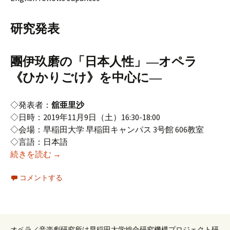
研究発表
團伊玖磨の「日本人性」―オペラ
《ひかりごけ》を中心に―
◇発表者：
舘亜里沙
◇日時：2019年11月9日（土）16:30-18:00
◇会場：早稲田大学 早稲田キャンパス 3号館 606教室
◇言語：日本語
2019年度11月研究例会（第184回オペラ研究会）
続きを読む
→
コメントする
オペラ／音楽劇研究所は早稲田大学総合研究機構プロジェクト研