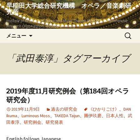
早稲田大学総合研究機構 オペラ／音楽劇研
究所
Institute of Research in Opera and Music Theatre (WIROM), Comprehensive
Research Organization, Waseda University
コ
検
メニュー
ン
索:
テ
ン
「武田泰淳」タグアーカイブ
ツ
へ
ス
キ
2019年度11月研究例会（第184回オペラ
ッ
研究会）
プ
2019年11月9日
過去の研究会
《ひかりごけ》
、
DAN
Ikuma
、
Luminous Moss
、
TAKEDA Taijun
、
團伊玖磨
、
日本人性
、
武
田泰淳
、
研究例会
、
研究発表
English follows Japanese