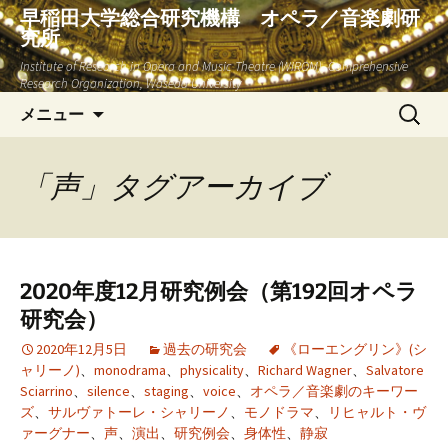
早稲田大学総合研究機構 オペラ／音楽劇研
究所
Institute of Research in Opera and Music Theatre (WIROM), Comprehensive
Research Organization, Waseda University
コ
検
メニュー
ン
索:
テ
ン
「声」タグアーカイブ
ツ
へ
ス
キ
2020年度12月研究例会（第192回オペラ
ッ
研究会）
プ
2020年12月5日
過去の研究会
《ローエングリン》(シ
ャリーノ)
、
monodrama
、
physicality
、
Richard Wagner
、
Salvatore
Sciarrino
、
silence
、
staging
、
voice
、
オペラ／音楽劇のキーワー
ズ
、
サルヴァトーレ・シャリーノ
、
モノドラマ
、
リヒャルト・ヴ
ァーグナー
、
声
、
演出
、
研究例会
、
身体性
、
静寂