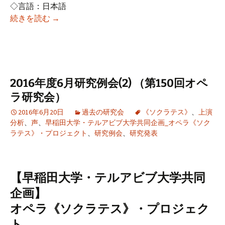
◇言語：日本語
2016年度6月研究例会(3) （第151回オペラ研究会
続きを読む
→
2016年度6月研究例会(2) （第150回オペ
ラ研究会）
2016年6月20日
過去の研究会
《ソクラテス》
、
上演
分析
、
声
、
早稲田大学・テルアビブ大学共同企画_オペラ《ソク
ラテス》・プロジェクト
、
研究例会
、
研究発表
【早稲田大学・テルアビブ大学共同
企画】
オペラ《ソクラテス》・プロジェク
ト