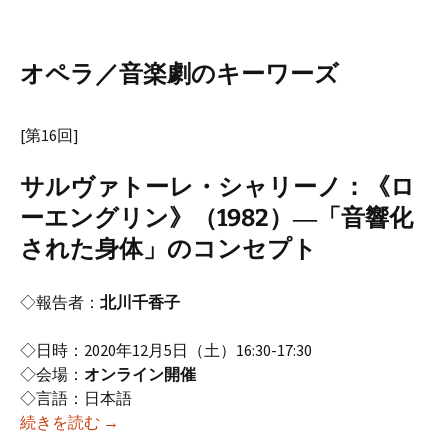
オペラ／音楽劇のキーワーズ
[第16回]
サルヴァトーレ・シャリーノ：《ロ
ーエングリン》（1982）―「音響化
された身体」のコンセプト
◇報告者：
北川千香子
◇日時：2020年12月5日（土）16:30-17:30
◇会場：
オンライン開催
◇言語：日本語
2020年度12月研究例会（第192回オペラ研究会）
続きを読む
→