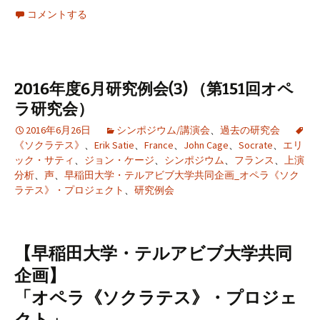
コメントする
2016年度6月研究例会(3) （第151回オペ
ラ研究会）
2016年6月26日
シンポジウム/講演会
、
過去の研究会
《ソクラテス》
、
Erik Satie
、
France
、
John Cage
、
Socrate
、
エリ
ック・サティ
、
ジョン・ケージ
、
シンポジウム
、
フランス
、
上演
分析
、
声
、
早稲田大学・テルアビブ大学共同企画_オペラ《ソク
ラテス》・プロジェクト
、
研究例会
【早稲田大学・テルアビブ大学共同
企画】
「オペラ《ソクラテス》・プロジェ