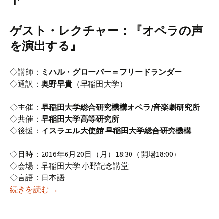
ゲスト・レクチャー：『オペラの声
を演出する』
◇講師：
ミハル・グローバー＝フリードランダー
◇通訳：
奥野早貴
（早稲田大学）
◇主催：
早稲田大学総合研究機構オペラ/音楽劇研究所
◇共催：
早稲田大学高等研究所
◇後援：
イスラエル大使館 早稲田大学総合研究機構
◇日時：2016年6月20日（月）18:30（開場18:00）
◇会場：早稲田大学 小野記念講堂
◇言語：日本語
2016年度6月研究例会(2) （第150回オペラ研究会
続きを読む
→