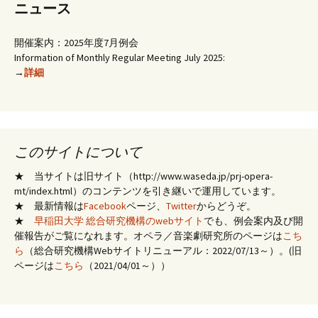
ニュース
開催案内：2025年度7月例会
Information of Monthly Regular Meeting July 2025:
→
詳細
このサイトについて
★ 当サイトは旧サイト（http://www.waseda.jp/prj-opera-
mt/index.html）のコンテンツを引き継いで運用しています。
★ 最新情報は
Facebook
ページ、
Twitter
からどうぞ。
★
早稲田大学 総合研究機構のwebサイト
でも、例会案内及び開
催報告がご覧になれます。オペラ／音楽劇研究所のページは
こち
ら
（総合研究機構Webサイトリニューアル：2022/07/13～）。(旧
ページは
こちら
（2021/04/01～））