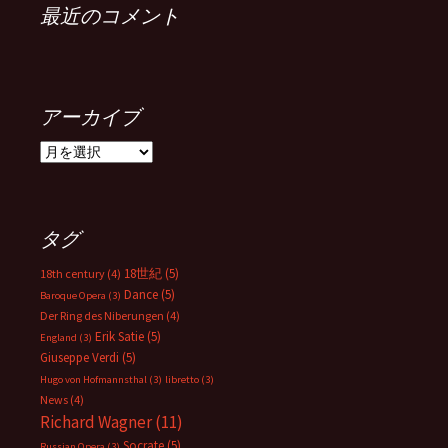
最近のコメント
アーカイブ
ア
ー
カ
イ
ブ
タグ
18世紀
(5)
18th century
(4)
Dance
(5)
Baroque Opera
(3)
Der Ring des Niberungen
(4)
Erik Satie
(5)
England
(3)
Giuseppe Verdi
(5)
Hugo von Hofmannsthal
(3)
libretto
(3)
News
(4)
Richard Wagner
(11)
Socrate
(5)
Russian Opera
(3)