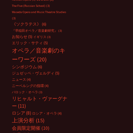
The Five (Russian School)
(3)
Waseda Opera and Music Theatre Studies
(3)
《ソクラテス》
(6)
『早稲田オペラ／音楽劇研究』
(3)
お知らせ
(5)
イギリス
(3)
エリック・サティ
(5)
オペラ／音楽劇のキ
ーワーズ
(20)
シンポジウム
(6)
ジュゼッペ・ヴェルディ
(5)
ニュース
(4)
ニーベルングの指環
(4)
バロック・オペラ
(3)
リヒャルト・ヴァーグナ
ー
(11)
ロシア
(8)
ロシア・オペラ
(4)
上演分析
(15)
会員限定開催
(10)