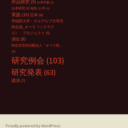
作品研究
(9)
台本作家
(3)
台本研究
(4)
報告
(3)
声
(3)
実践
(10)
日本
(6)
早稲田大学・テルアビブ大学共
同企画_オペラ《ソクラテ
ス》・プロジェクト
(5)
演出
(8)
特定非営利活動法人「オペラ彩」
(4)
研究例会
(103)
研究発表
(63)
講演
(7)
Proudly powered by WordPress