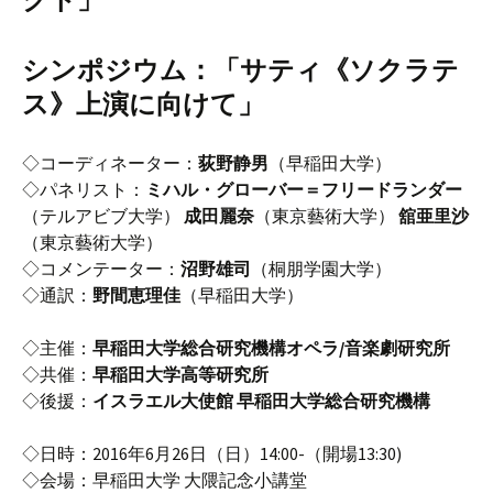
クト」
シンポジウム：「サティ《ソクラテ
ス》上演に向けて」
◇コーディネーター：
荻野静男
（早稲田大学）
◇パネリスト：
ミハル・グローバー＝フリードランダー
（テルアビブ大学）
成田麗奈
（東京藝術大学）
舘亜里沙
（東京藝術大学）
◇コメンテーター：
沼野雄司
（桐朋学園大学）
◇通訳：
野間恵理佳
（早稲田大学）
◇主催：
早稲田大学総合研究機構オペラ/音楽劇研究所
◇共催：
早稲田大学高等研究所
◇後援：
イスラエル大使館 早稲田大学総合研究機構
◇日時：2016年6月26日（日）14:00-（開場13:30)
◇会場：早稲田大学 大隈記念小講堂