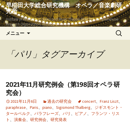
早稲田大学総合研究機構 オペラ／音楽劇研
究所
Institute of Research in Opera and Music Theatre (WIROM), Comprehensive
Research Organization, Waseda University
コ
検
メニュー
ン
索:
テ
ン
「パリ」タグアーカイブ
ツ
へ
ス
キ
2021年11月研究例会（第198回オペラ研
ッ
究会）
プ
2021年11月6日
過去の研究会
concert
、
Franz Liszt
、
paraphrase
、
Paris
、
piano
、
Sigismond Thalberg
、
ジギスモント・
タールベルク
、
パラフレーズ
、
パリ
、
ピアノ
、
フランツ・リス
ト
、
演奏会
、
研究例会
、
研究発表