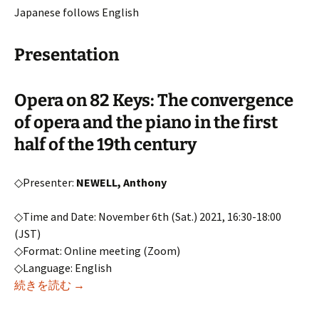
Japanese follows English
Presentation
Opera on 82 Keys: The convergence
of opera and the piano in the first
half of the 19th century
◇Presenter:
NEWELL, Anthony
◇Time and Date: November 6th (Sat.) 2021, 16:30-18:00
(JST)
◇Format: Online meeting (Zoom)
◇Language: English
2021年11月研究例会（第198回オペラ研究会）
続きを読む
→