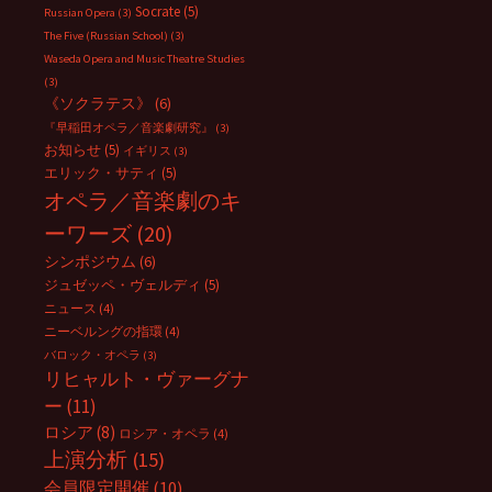
Socrate
(5)
Russian Opera
(3)
The Five (Russian School)
(3)
Waseda Opera and Music Theatre Studies
(3)
《ソクラテス》
(6)
『早稲田オペラ／音楽劇研究』
(3)
お知らせ
(5)
イギリス
(3)
エリック・サティ
(5)
オペラ／音楽劇のキ
ーワーズ
(20)
シンポジウム
(6)
ジュゼッペ・ヴェルディ
(5)
ニュース
(4)
ニーベルングの指環
(4)
バロック・オペラ
(3)
リヒャルト・ヴァーグナ
ー
(11)
ロシア
(8)
ロシア・オペラ
(4)
上演分析
(15)
会員限定開催
(10)