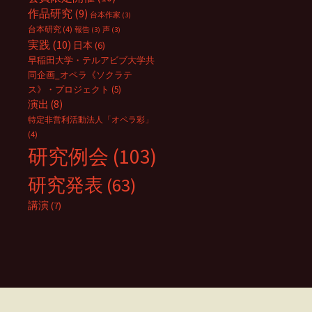
作品研究
(9)
台本作家
(3)
台本研究
(4)
報告
(3)
声
(3)
実践
(10)
日本
(6)
早稲田大学・テルアビブ大学共
同企画_オペラ《ソクラテ
ス》・プロジェクト
(5)
演出
(8)
特定非営利活動法人「オペラ彩」
(4)
研究例会
(103)
研究発表
(63)
講演
(7)