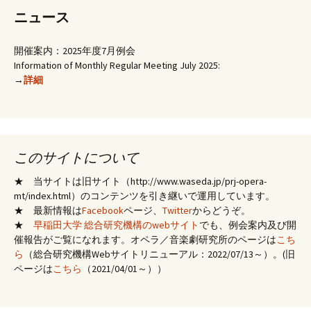
ニュース
開催案内：2025年度7月例会
Information of Monthly Regular Meeting July 2025:
→
詳細
このサイトについて
★ 当サイトは旧サイト（http://www.waseda.jp/prj-opera-
mt/index.html）のコンテンツを引き継いで運用しています。
★ 最新情報は
Facebook
ページ、
Twitter
からどうぞ。
★
早稲田大学 総合研究機構のwebサイト
でも、例会案内及び開
催報告がご覧になれます。オペラ／音楽劇研究所のページは
こち
ら
（総合研究機構Webサイトリニューアル：2022/07/13～）。(旧
ページは
こちら
（2021/04/01～））