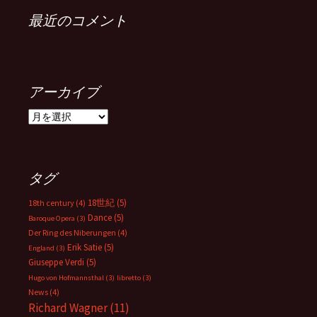
最近のコメント
アーカイブ
ア
ー
カ
イ
ブ
タグ
18世紀
(5)
18th century
(4)
Dance
(5)
Baroque Opera
(3)
Der Ring des Niberungen
(4)
Erik Satie
(5)
England
(3)
Giuseppe Verdi
(5)
Hugo von Hofmannsthal
(3)
libretto
(3)
News
(4)
Richard Wagner
(11)