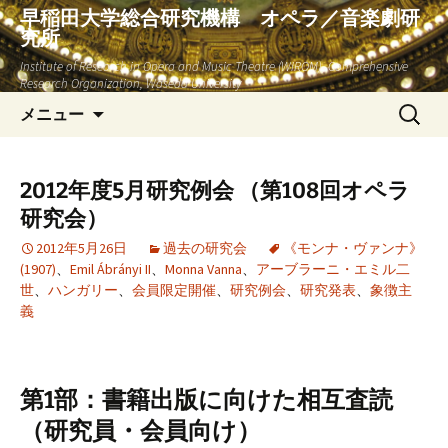
早稲田大学総合研究機構 オペラ／音楽劇研
究所
Institute of Research in Opera and Music Theatre (WIROM), Comprehensive
Research Organization, Waseda University
コ
検
メニュー
ン
索:
テ
ン
2012年度5月研究例会 （第108回オペラ
ツ
研究会）
へ
ス
2012年5月26日
過去の研究会
《モンナ・ヴァンナ》
(1907)
、
Emil Ábrányi II
、
Monna Vanna
、
アーブラーニ・エミル二
キ
世
、
ハンガリー
、
会員限定開催
、
研究例会
、
研究発表
、
象徴主
ッ
義
プ
第1部：書籍出版に向けた相互査読
（研究員・会員向け）