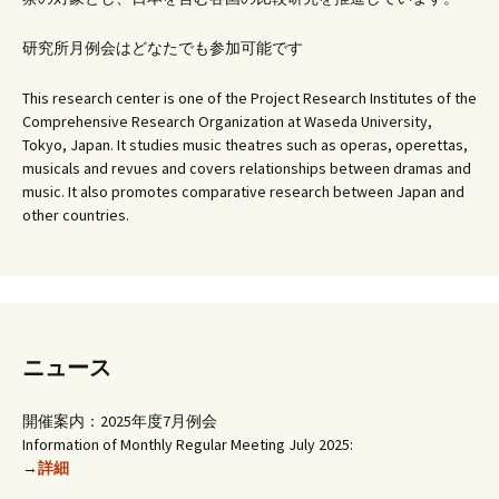
ビ
研究所月例会はどなたでも参加可能です
ゲ
This research center is one of the Project Research Institutes of the
Comprehensive Research Organization at Waseda University,
ー
Tokyo, Japan. It studies music theatres such as operas, operettas,
musicals and revues and covers relationships between dramas and
music. It also promotes comparative research between Japan and
シ
other countries.
ョ
ン
ニュース
開催案内：2025年度7月例会
Information of Monthly Regular Meeting July 2025:
→
詳細