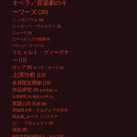
オペラ／音楽劇のキ
ーワーズ
(20)
シンポジウム
(6)
ジュゼッペ・ヴェルディ
(5)
ニュース
(4)
ニーベルングの指環
(4)
バロック・オペラ
(3)
リヒャルト・ヴァーグナ
ー
(11)
ロシア
(8)
ロシア・オペラ
(4)
上演分析
(15)
会員限定開催
(10)
作品研究
(9)
台本作家
(3)
台本研究
(4)
報告
(3)
声
(3)
実践
(10)
日本
(6)
早稲田大学・テルアビブ大学共
同企画_オペラ《ソクラテ
ス》・プロジェクト
(5)
演出
(8)
特定非営利活動法人「オペラ彩」