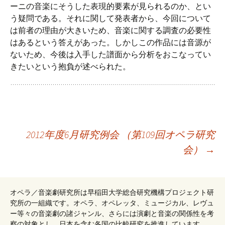
ーニの音楽にそうした表現的要素が見られるのか、とい
う疑問である。それに関して発表者から、今回について
は前者の理由が大きいため、音楽に関する調査の必要性
はあるという答えがあった。しかしこの作品には音源が
ないため、今後は入手した譜面から分析をおこなってい
きたいという抱負が述べられた。
投
2012年度6月研究例会 （第109回オペラ研究
会）
→
稿
オペラ／音楽劇研究所は早稲田大学総合研究機構プロジェクト研
ナ
究所の一組織です。オペラ、オペレッタ、ミュージカル、レヴュ
ー等々の音楽劇の諸ジャンル、さらには演劇と音楽の関係性を考
察の対象とし、日本を含む各国の比較研究を推進しています。