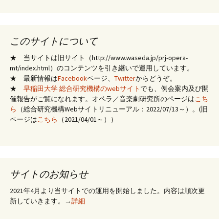
このサイトについて
★ 当サイトは旧サイト（http://www.waseda.jp/prj-opera-
mt/index.html）のコンテンツを引き継いで運用しています。
★ 最新情報は
Facebook
ページ、
Twitter
からどうぞ。
★
早稲田大学 総合研究機構のwebサイト
でも、例会案内及び開
催報告がご覧になれます。オペラ／音楽劇研究所のページは
こち
ら
（総合研究機構Webサイトリニューアル：2022/07/13～）。(旧
ページは
こちら
（2021/04/01～））
サイトのお知らせ
2021年4月より当サイトでの運用を開始しました。内容は順次更
新していきます。→
詳細