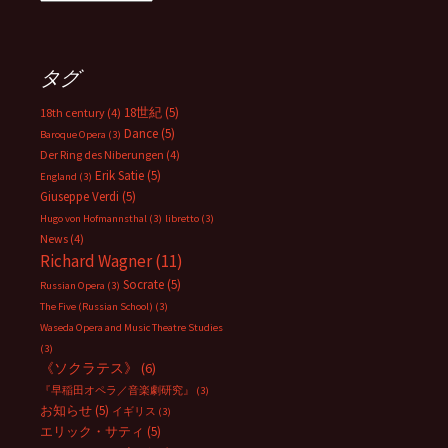
ー
カ
イ
ブ
タグ
18世紀
(5)
18th century
(4)
Dance
(5)
Baroque Opera
(3)
Der Ring des Niberungen
(4)
Erik Satie
(5)
England
(3)
Giuseppe Verdi
(5)
Hugo von Hofmannsthal
(3)
libretto
(3)
News
(4)
Richard Wagner
(11)
Socrate
(5)
Russian Opera
(3)
The Five (Russian School)
(3)
Waseda Opera and Music Theatre Studies
(3)
《ソクラテス》
(6)
『早稲田オペラ／音楽劇研究』
(3)
お知らせ
(5)
イギリス
(3)
エリック・サティ
(5)